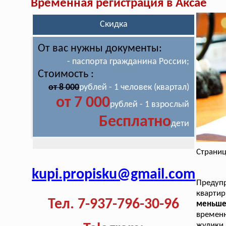
Временная регистрация в Аксае
Скидка
От вас нужны документы:
- паспорта гражданина России;
Стоимость :
от 8 000
рублей - 1 человек (квартал)
от 7 000
рублей - 1 взрослый
Бесплатно
дети
Страниц
kupi.propisku@gmail.com
Предуп
кварти
Тел. 7-937-796-30-96
меньше
временн
жулики