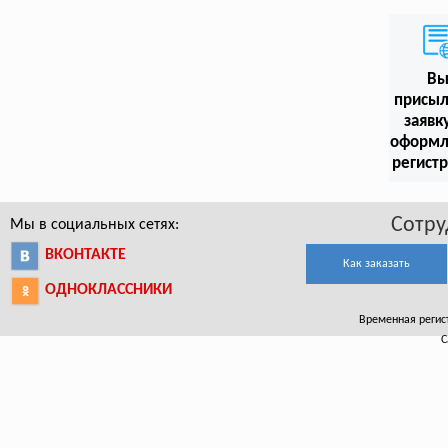
В
присыл
заявк
оформл
регист
Сотру
Мы в социальных сетях:
ВКОНТАКТЕ
Как заказать
ОДНОКЛАССНИКИ
Временная регист
С