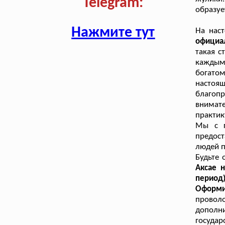
Telegram:
образуе
Нажмите тут
На нас
официа
такая с
каждым
богатом
настоя
благоп
внимат
практик
Мы с г
предост
людей п
Будьте 
Аксае 
период)
Оформи
провол
дополн
государ